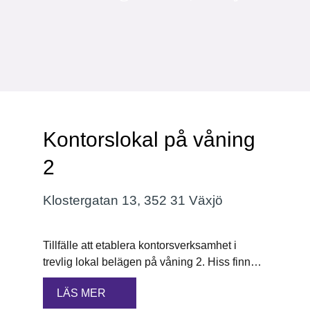
Kontorslokal på våning
2
Klostergatan 13, 352 31 Växjö
Tillfälle att etablera kontorsverksamhet i
trevlig lokal belägen på våning 2. Hiss finns.
Lokalen är om ca 150 kvm med öppen
LÄS MER
planlösning. Möjlighet att hyra p-platser.