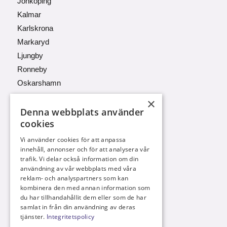
Jönköping
Kalmar
Karlskrona
Markaryd
Ljungby
Ronneby
Oskarshamn
×
Denna webbplats använder
cookies
KONTAKTA OSS
Vi använder cookies för att anpassa
innehåll, annonser och för att analysera vår
070 676 20 58
trafik. Vi delar också information om din
info@m-centrum.se
användning av vår webbplats med våra
reklam- och analyspartners som kan
kombinera den med annan information som
du har tillhandahållit dem eller som de har
samlat in från din användning av deras
HITTA TILL OSS
tjänster.
Integritetspolicy