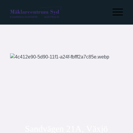
Sandvägen 21A, Växjö