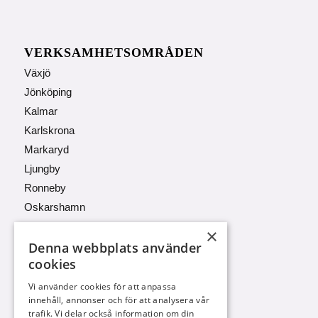
VERKSAMHETSOMRÅDEN
Växjö
Jönköping
Kalmar
Karlskrona
Markaryd
Ljungby
Ronneby
Oskarshamn
×
Denna webbplats använder
cookies
KONTAKTA OSS
Vi använder cookies för att anpassa
innehåll, annonser och för att analysera vår
070 676 20 58
trafik. Vi delar också information om din