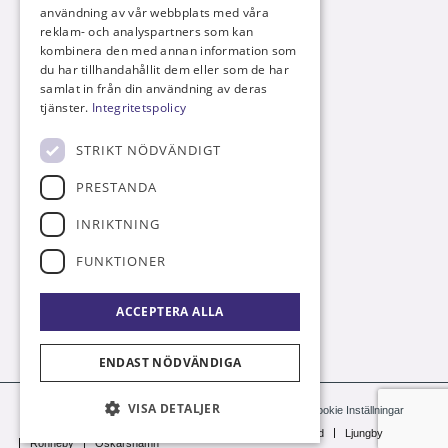
info@m-centrum.se
användning av vår webbplats med våra
reklam- och analyspartners som kan
kombinera den med annan information som
du har tillhandahållit dem eller som de har
samlat in från din användning av deras
HITTA TILL OSS
tjänster.
Integritetspolicy
Bäckgatan 18,
STRIKT NÖDVÄNDIGT
352 31 VÄXJÖ
(Endast tidsbokade möten)
PRESTANDA
INRIKTNING
FUNKTIONER
FÖLJS OSS
ACCEPTERA ALLA
ENDAST NÖDVÄNDIGA
VISA DETALJER
© Mäklarcentrum Syd
|
Hemsidan levereras av Kust IT
|
Cookie Inställningar
Växjö
Jönköping
Kalmar
Karlskrona
Markaryd
Ljungby
Ronneby
Oskarshamn